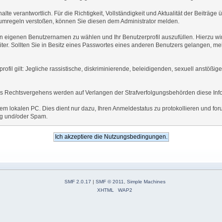
lte verantwortlich. Für die Richtigkeit, Vollständigkeit und Aktualität der Beiträge
mregeln verstoßen, können Sie diesen dem Administrator melden.
en eigenen Benutzernamen zu wählen und Ihr Benutzerprofil auszufüllen. Hierzu w
ter. Sollten Sie in Besitz eines Passwortes eines anderen Benutzers gelangen, melde
fil gilt: Jegliche rassistische, diskriminierende, beleidigenden, sexuell anstößi
ines Rechtsvergehens werden auf Verlangen der Strafverfolgungsbehörden diese Info
m lokalen PC. Dies dient nur dazu, Ihren Anmeldestatus zu protokollieren und foru
ng und/oder Spam.
SMF 2.0.17
|
SMF © 2011
,
Simple Machines
XHTML
WAP2