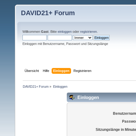
DAVID21+ Forum
Willkommen
Gast
. Bitte
einloggen
oder
registrieren
.
Einloggen mit Benutzername, Passwort und Sitzungslänge
Übersicht
Hilfe
Einloggen
Registrieren
DAVID21+ Forum
»
Einloggen
Einloggen
Benutzernam
Passwor
Sitzungslänge in Minut