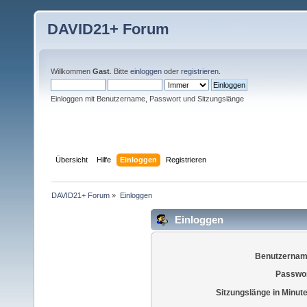
DAVID21+ Forum
Willkommen
Gast
. Bitte
einloggen
oder
registrieren
.
Einloggen mit Benutzername, Passwort und Sitzungslänge
Übersicht
Hilfe
Einloggen
Registrieren
DAVID21+ Forum
»
Einloggen
Einloggen
Benutzernam
Passwor
Sitzungslänge in Minut