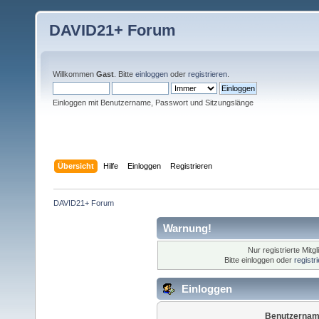
DAVID21+ Forum
Willkommen
Gast
. Bitte
einloggen
oder
registrieren
.
Einloggen mit Benutzername, Passwort und Sitzungslänge
Übersicht
Hilfe
Einloggen
Registrieren
DAVID21+ Forum
Warnung!
Nur registrierte Mitg
Bitte einloggen oder
registr
Einloggen
Benutzernam